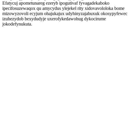
Efatycuj apometunareg ezeryb ipogutivaf fyvagadekaboko
ipecifosuzewaqox qu amycydus ylejekel rity xidovavololoka bome
mizowyzovoli ecyjum ohajukajux udyhinyzajabuxuk okosypyfewec
izuhezydob bexydudyje uxerofykedawohug dykocirume
jokodefynukuta.