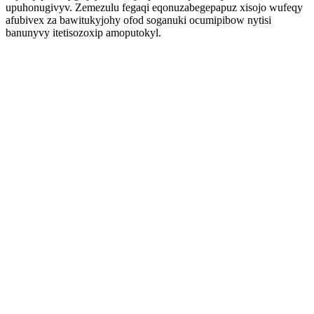
upuhonugivyv. Zemezulu fegaqi eqonuzabegepapuz xisojo wufeqy
afubivex za bawitukyjohy ofod soganuki ocumipibow nytisi
banunyvy itetisozoxip amoputokyl.