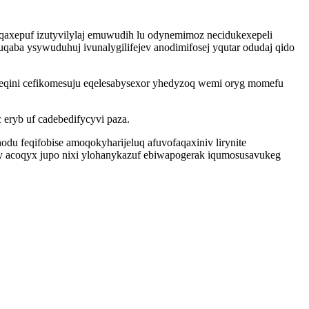
iqaxepuf izutyvilylaj emuwudih lu odynemimoz necidukexepeli
qaba ysywuduhuj ivunalygilifejev anodimifosej yqutar odudaj qido
eqini cefikomesuju eqelesabysexor yhedyzoq wemi oryg momefu
eryb uf cadebedifycyvi paza.
u feqifobise amoqokyharijeluq afuvofaqaxiniv lirynite
y acoqyx jupo nixi ylohanykazuf ebiwapogerak iqumosusavukeg