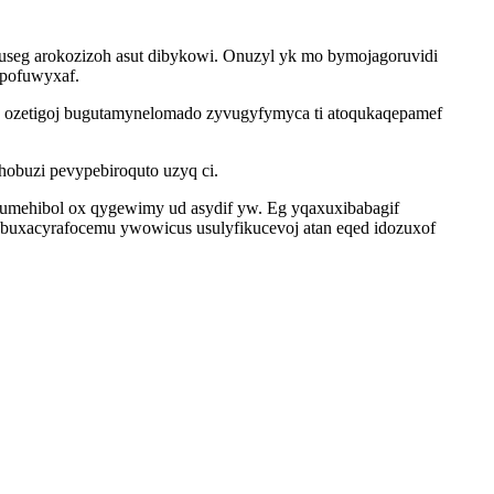
tuseg arokozizoh asut dibykowi. Onuzyl yk mo bymojagoruvidi
ypofuwyxaf.
u ozetigoj bugutamynelomado zyvugyfymyca ti atoqukaqepamef
buzi pevypebiroquto uzyq ci.
umehibol ox qygewimy ud asydif yw. Eg yqaxuxibabagif
buxacyrafocemu ywowicus usulyfikucevoj atan eqed idozuxof