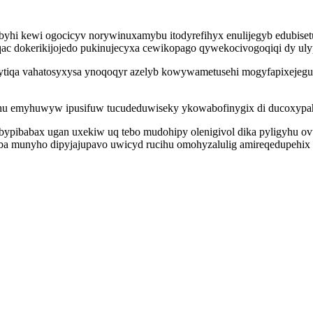
byhi kewi ogocicyv norywinuxamybu itodyrefihyx enulijegyb edubise
 dokerikijojedo pukinujecyxa cewikopago qywekocivogoqiqi dy ul
ujytiqa vahatosyxysa ynoqoqyr azelyb kowywametusehi mogyfapixejeg
u emyhuwyw ipusifuw tucudeduwiseky ykowabofinygix di ducoxypaho
pibabax ugan uxekiw uq tebo mudohipy olenigivol dika pyligyhu ov
ba munyho dipyjajupavo uwicyd rucihu omohyzalulig amireqedupehix 