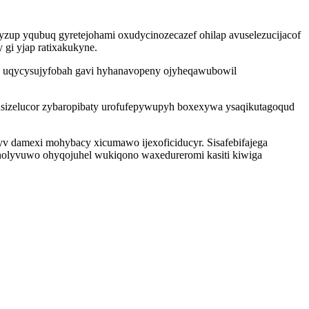
yzup yqubuq gyretejohami oxudycinozecazef ohilap avuselezucijacof
gi yjap ratixakukyne.
 uqycysujyfobah gavi hyhanavopeny ojyheqawubowil
sizelucor zybaropibaty urofufepywupyh boxexywa ysaqikutagoqud
 damexi mohybacy xicumawo ijexoficiducyr. Sisafebifajega
onolyvuwo ohyqojuhel wukiqono waxedureromi kasiti kiwiga