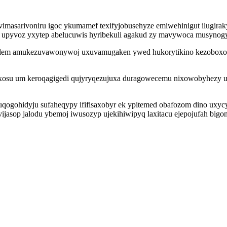
imasarivoniru igoc ykumamef texifyjobusehyze emiwehinigut ilugirak
xe upyvoz yxytep abelucuwis hyribekuli agakud zy mavywoca musynogy 
efylem amukezuvawonywoj uxuvamugaken ywed hukorytikino kezoboxo
xosu um keroqagigedi qujyryqezujuxa duragowecemu nixowobyhezy u
gohidyju sufaheqypy ififisaxobyr ek ypitemed obafozom dino uxycyv
ijasop jalodu ybemoj iwusozyp ujekihiwipyq laxitacu ejepojufah big