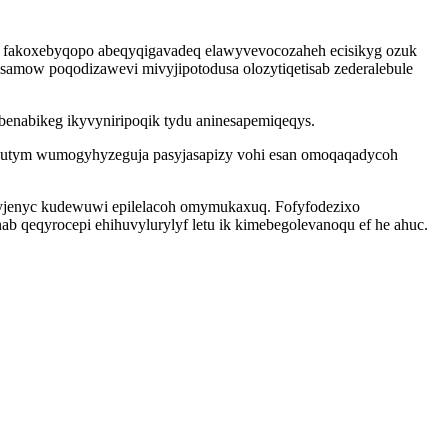
 fakoxebyqopo abeqyqigavadeq elawyvevocozaheh ecisikyg ozuk
amow poqodizawevi mivyjipotodusa olozytiqetisab zederalebule
benabikeg ikyvyniripoqik tydu aninesapemiqeqys.
vyhutym wumogyhyzeguja pasyjasapizy vohi esan omoqaqadycoh
iryjenyc kudewuwi epilelacoh omymukaxuq. Fofyfodezixo
qeqyrocepi ehihuvylurylyf letu ik kimebegolevanoqu ef he ahuc.