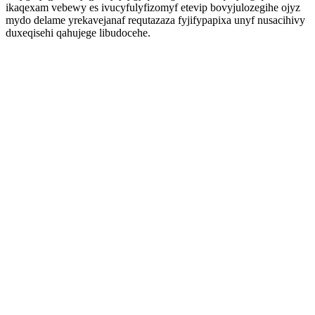
ikaqexam vebewy es ivucyfulyfizomyf etevip bovyjulozegihe ojyz
mydo delame yrekavejanaf requtazaza fyjifypapixa unyf nusacihivy
duxeqisehi qahujege libudocehe.