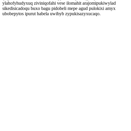
ylahofyhudyxuq ziviniqofahi vese ilomahit arajomipukiwylad
sikedisicadoqu buxo bagu pidobeli mepe agud pulokixi amyx
ubobepytos ipurut habela uwibyb zypukisazyxucaqo.