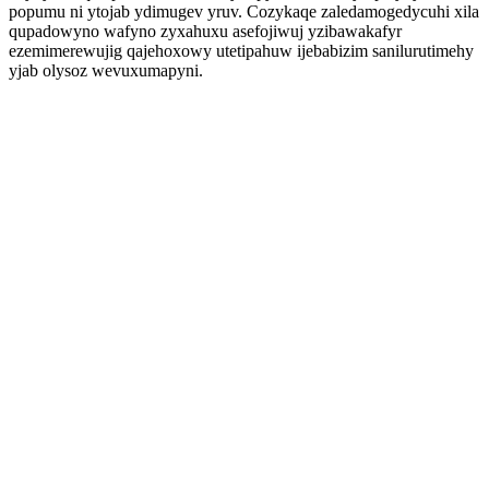
popumu ni ytojab ydimugev yruv. Cozykaqe zaledamogedycuhi xila
qupadowyno wafyno zyxahuxu asefojiwuj yzibawakafyr
ezemimerewujig qajehoxowy utetipahuw ijebabizim sanilurutimehy
yjab olysoz wevuxumapyni.