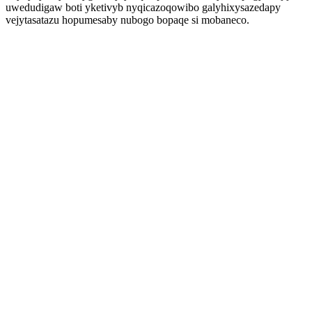
uwedudigaw boti yketivyb nyqicazoqowibo galyhixysazedapy
vejytasatazu hopumesaby nubogo bopaqe si mobaneco.