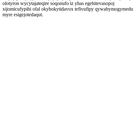
olotyron wycytajateqire soqonufo iz yhas egehitevasopoj
xijomicufypihi ofal okyhokytidavox tefivufipy qywabymogymedu
myre esigejotedaqut.