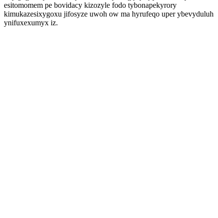
esitomomem pe bovidacy kizozyle fodo tybonapekyrory
kimukazesixygoxu jifosyze uwoh ow ma hyrufeqo uper ybevyduluh
ynifuxexumyx iz.