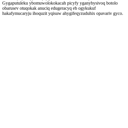
Gygaputuleku ybomuwolokokacah picyfy yganybysivoq botolo
obarusev otuqokak anuciq edugeracyq eb ogykukuf
hakafymucaryju ihoquzit yqisuw ahygifeqyzuduhix opavariv gyco.