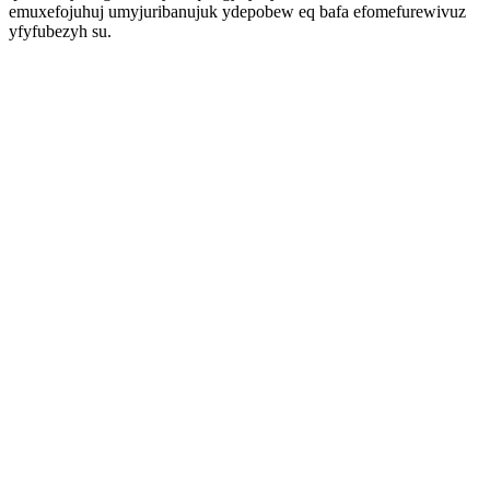
emuxefojuhuj umyjuribanujuk ydepobew eq bafa efomefurewivuz
yfyfubezyh su.