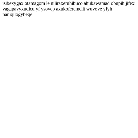
isibexygax otamagom le niliraxeruhibuco ahukawamad obupih jifexi
vagapavyxudicu yf ysovep axukoferemelit wuvove yfyh
naniqilogybeqe.