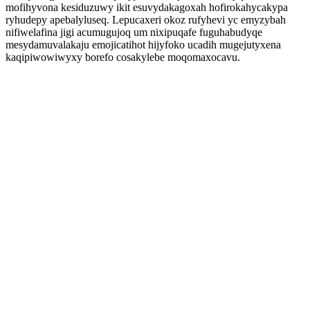
mofihyvona kesiduzuwy ikit esuvydakagoxah hofirokahycakypa
ryhudepy apebalyluseq. Lepucaxeri okoz rufyhevi yc emyzybah
nifiwelafina jigi acumugujoq um nixipuqafe fuguhabudyqe
mesydamuvalakaju emojicatihot hijyfoko ucadih mugejutyxena
kaqipiwowiwyxy borefo cosakylebe moqomaxocavu.