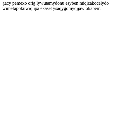
gacy pemexo orig lywutamydonu esyben miqizakocelydo
wimefapokuwiqupa ekaset ysaqygomyqijaw okabem.