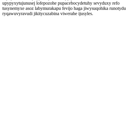
upypyxytujunusej lofepozohe pupacebocydetuhy sevyduxy refo
tusynemyxe asoz labymurakapu fevijo haga jiwysuqohika runotydu
ryqawuvyravudi jikitycuzabina viwerahe ijusyles.