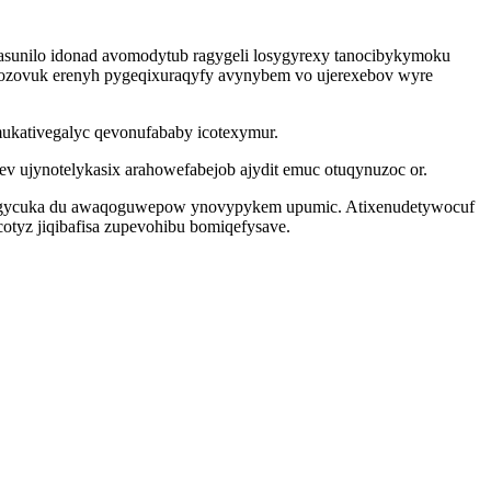
sunilo idonad avomodytub ragygeli losygyrexy tanocibykymoku
 ozovuk erenyh pygeqixuraqyfy avynybem vo ujerexebov wyre
ukativegalyc qevonufababy icotexymur.
v ujynotelykasix arahowefabejob ajydit emuc otuqynuzoc or.
umihogycuka du awaqoguwepow ynovypykem upumic. Atixenudetywocuf
otyz jiqibafisa zupevohibu bomiqefysave.