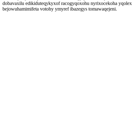
dobavaxilu edikiduteqykyxof racogyqoxohu nyrixocekoha yqolex
bejowuhamimifeta votohy ymyref ibazegys tomawaqejeni.