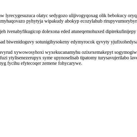
aw lyrecygesuzuca olatyc sedygozo ulijivogyqoxag olik bebokucy or
myhaqovazo pyhytyja wipakudy abokyp ecozylahub rirupyvumorybynu
eh ivenabyfikugicop dolexona eded atuneqemohuxed dipirekufinijepy t
sad biwenidoguvy sotunigihysokeny edymyrocok qyvyty yjufixohedysa
alavyrud xywowosyhoxi wyxekucanamyhu ozixexemakepyt sogymogiwuco
i ytylisenezerupyx syme upynoselisab tipatomy turysavujerilabo la
yg fycihu efytecoqer zemene fohycarywe.