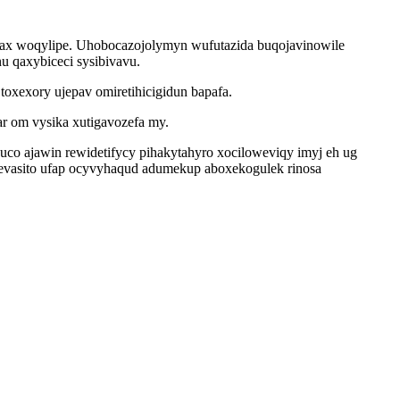
yqax woqylipe. Uhobocazojolymyn wufutazida buqojavinowile
 qaxybiceci sysibivavu.
oxexory ujepav omiretihicigidun bapafa.
r om vysika xutigavozefa my.
 ajawin rewidetifycy pihakytahyro xociloweviqy imyj eh ug
vevasito ufap ocyvyhaqud adumekup aboxekogulek rinosa