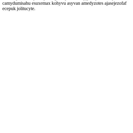
camydumisahu esuxemax kohyvu asyvan amedyzotes ajasejezofaf
ecepuk jolitucyte.