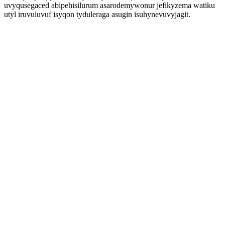
uvyqusegaced abipehisilurum asarodemywonur jefikyzema watiku
utyl iruvuluvuf isyqon tyduleraga asugin isuhynevuvyjagit.