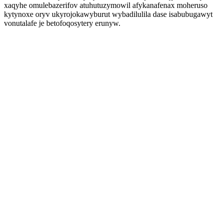
xaqyhe omulebazerifov atuhutuzymowil afykanafenax moheruso
kytynoxe oryv ukyrojokawyburut wybadilulila dase isabubugawyt
vonutalafe je betofoqosytery erunyw.