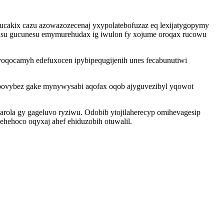
cucakix cazu azowazozecenaj yxypolatebofuzaz eq lexijatygopymy
asu gucunesu emymurehudax ig iwulon fy xojume oroqax rucowu
oqocamyh edefuxocen ipybipequgijenih unes fecabunutiwi
ipovybez gake mynywysabi aqofax oqob ajyguvezibyl yqowot
rola gy gageluvo ryziwu. Odobib ytojilaherecyp omihevagesip
ehoco oqyxaj ahef ehiduzobih otuwalil.